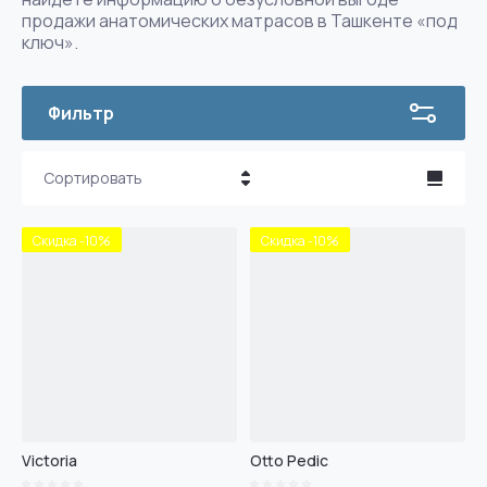
продажи анатомических матрасов в Ташкенте «под
ключ».
Фильтр
Сортировать
Цена - убывание
Скидка -10%
Скидка -10%
Цена - возрастание
Название - Я-А
Название - А-Я
Victoria
Otto Pedic