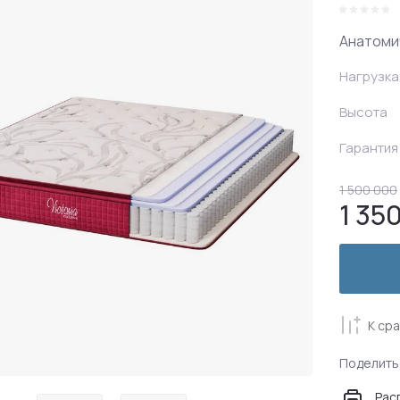
Пенополиуретановые
матрасы
Анатоми
матрасы
Гипоаллергенные матрасы
Нагрузка
Высота
Гарантия
1 500 000
1 35
К ср
Поделить
Рас