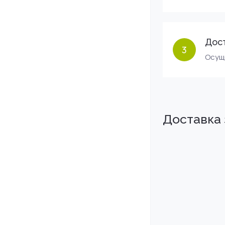
Дос
3
Осущ
Доставка 