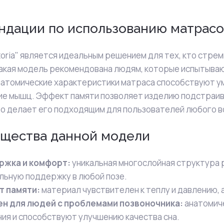
ндации по использованию матрас
toria" является идеальным решением для тех, кто стрем
акая модель рекомендована людям, которые испытываю
натомические характеристики матраса способствуют 
е мышц. Эффект памяти позволяет изделию подстраив
то делает его подходящим для пользователей любого в
щества данной модели
ржка и комфорт:
уникальная многослойная структура 
льную поддержку в любой позе.
 памяти:
материал чувствителен к теплу и давлению, 
н для людей с проблемами позвоночника:
анатомиче
ия и способствуют улучшению качества сна.