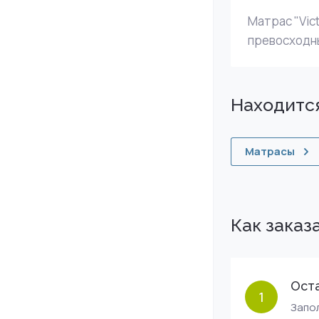
Матрас "Vic
превосходны
Находится
Матрасы
Как заказ
Оста
1
Запол