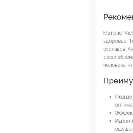
Рекоме
Матрас "Vic
здоровье. Т
суставов. А
расслаблени
человека, ч
Преиму
Подде
оптима
Эффект
Идеале
ощущен