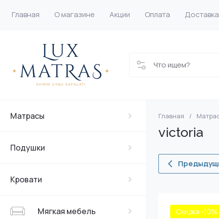
Главная
О магазине
Акции
Оплата
Доставка
Матрасы
Главная
/
Матра
Анатомические
Ортопедически
Односпальные 
victoria
Детские матра
Подушки
Предыдущ
Ортопедически
Кровати
Наматрасники
Мягкая мебель
Скидка -10%