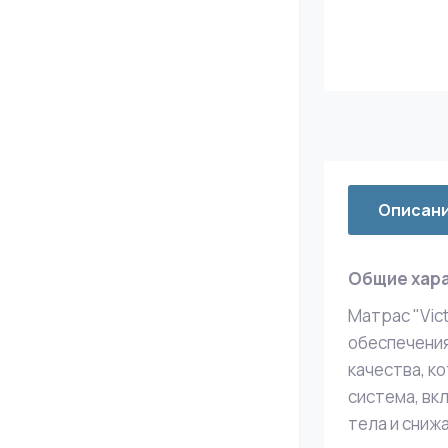
Описан
Общие хар
Матрас "Vic
обеспечения
качества, к
система, вк
тела и снижа