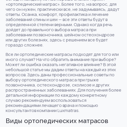
«ортопедический матрас». Более того, на вопрос, для
чего он нужен, практически все, не задумываясь, дадут
ответы. Осанка, комфорт, профилактика и лечение
заболеваний спины и шеи — все эти ответы будут в
определенной степени верными. Однако когда речь
дойдет до правильного выбора матраса при
заболевании позвоночника, шейном остеохондрозе
или других болезнях, здесь с решением все будет
гораздо сложнее.
Все ли ортопедические матрасы подходят для того или
иного случая? На что обратить внимание при выборе?
Может ли ошибка оказать негативное влияние? В этой
небольшой статье мы дадим ответы на каждый из этих
вопросов. Здесь даны профессиональные советы по
выбору ортопедического матраса при грыже
позвоночника, остеохондрозе, сколиозе и других
распространенных заболеваниях. Для получения более
детальной информации по каждому конкретному
случаю рекомендуем воспользоваться
рекомендациями лечащего врача и помощью
консультантов компании Luxmatras.
Виды ортопедических матрасов