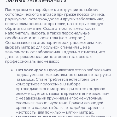
разных заболеваниях
Прежде чем мы перейдем к инструкции по выбору
ортопедического матраса при грыже позвоночника,
радикулите, остеохондрозе и других заболеваниях,
перечислим основные критерии, на которые следует
обратить внимание. Сюда относятся жесткость,
наполнитель, высота, а также персональные
особенности пользователя (вес, возраст).
Основываясь на этих параметрах, рассмотрим, как
выбрать матрас для больной спины или шеи в
зависимости от заболевания. Отдельно отметим, что
данные рекомендации построены на советах
профессиональных медиков:
Остеохондроз
. Профилактика этого заболевания
подразумевает максимальное снижение нагрузки
на мышцы. Спине требуется естественное и
комфортное положение. В выборе
ортопедического матраса при остеохондрозе
рекомендуется отдавать предпочтение изделиям
с независимыми пружинами и промежуточным
слоем из пенополиуретана. Причем для людей
среднего возраста больше подойдет средняя
жесткость, для пожилых — мягкий матрас.
Межпозвоночная грыжа
. При таком заболевании