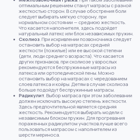
оптимальным решением станут матрасы с разной
жесткостью сторон. В случае обострения боли
следует выбирать мягкую сторону, при
нормальном состоянии — среднюю жесткость.
Что касается наполнителя, здесь подойдет
натуральный латекс или блок независимых пружин.
Сколиоз
. При искривлении позвоночника следует
остановить выбор на матрасах средней
жесткости (пожилые) или ее высокой степени
(дети, люди среднего возраста). Что касается
других признаков, при сколиозе у взрослых
рекомендуются беспружинные матрасы из
латекса или ортопедической пены. Можно
остановить выбор на матрасах с чередованием
слоев латекса и койры. Детям в случае сколиоза
больше подойдут беспружинные матрасы.
Радикулит
. Выбор матраса при этом заболевании
должен исключать высокую степень жесткости.
Здесь предпочтительной является средняя
жесткость. Рекомендуется выбирать модели с
независимым блоком пружин. Для прогревания
пораженных радикулитом участков лучше всего
пользоваться матрасом с наполнителем из
шерсти мериноса.