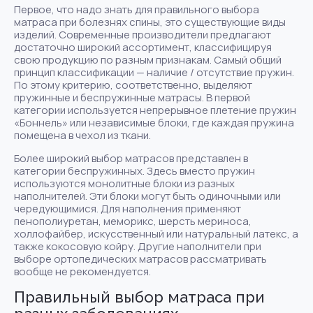
Первое, что надо знать для правильного выбора
матраса при болезнях спины, это существующие виды
изделий. Современные производители предлагают
достаточно широкий ассортимент, классифицируя
свою продукцию по разным признакам. Самый общий
принцип классификации — наличие / отсутствие пружин.
По этому критерию, соответственно, выделяют
пружинные и беспружинные матрасы. В первой
категории используется непрерывное плетение пружин
«Боннель» или независимые блоки, где каждая пружина
помещена в чехол из ткани.
Более широкий выбор матрасов представлен в
категории беспружинных. Здесь вместо пружин
используются монолитные блоки из разных
наполнителей. Эти блоки могут быть одиночными или
чередующимися. Для наполнения применяют
пенополиуретан, меморикс, шерсть мериноса,
холлофайбер, искусственный или натуральный латекс, а
также кокосовую койру. Другие наполнители при
выборе ортопедических матрасов рассматривать
вообще не рекомендуется.
Правильный выбор матраса при